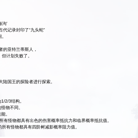
沟'
代记录封印了“九头蛇”
间。
者的亚特兰蒂斯人，
，但计划失败了。
大陆国王的探险者进行探索。
/2/3结构。
的怪物不同。
技能。
s）中的所有怪物都具有出色的伤害概率抵抗力和临界概率抵抗值。
）中的所有怪物都具有四阶树减影概率阻力值。