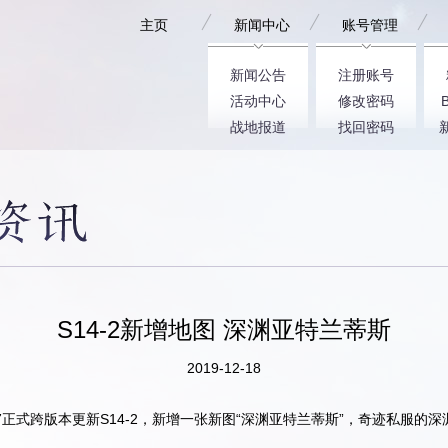
主页
新闻中心
账号管理
新闻公告
注册账号
活动中心
修改密码
战地报道
找回密码
S14-2新增地图 深渊亚特兰蒂斯
2019-12-18
7正式跨版本更新S14-2，新增一张新图“深渊亚特兰蒂斯”，奇迹私服的深