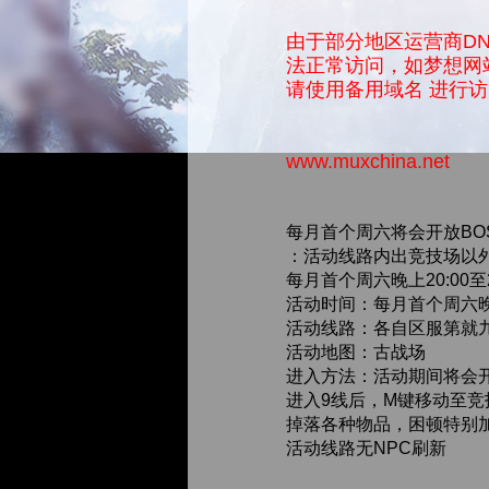
由于部分地区运营商D
法正常访问，如梦想网
请使用备用域名 进行
www.muxchina.net
每月首个周六将会开放B
：活动线路内出竞技场以外
每月首个周六晚上20:00至
活动时间：每月首个周六晚 
活动线路：各自区服第就
活动地图：古战场
进入方法：活动期间将会
进入9线后，M键移动至竞
掉落各种物品，困顿特别
活动线路无NPC刷新