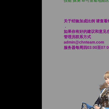
技能“探测”即可查看地图
关于经验加成比例 请查
，
如果你有好的建议和意见
管理员联系方式
admin@chnteam.com
服务器每周四03:00至07