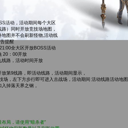
SS活动，活动期间每个大区
线路）同时开放竞技场地图，
外地图并不会刷新怪物,活动线
公告提醒
21:00全大区开放BOSS活动
20：00开放
九线路，活动时间开放
开放第9线路，即活动线路，活动期间显示，
技场，左下方步行即可进入古战场，活动期间 活动线路活动地图 
加入掉落天界之钢，
布局，请使用“暗杀者”