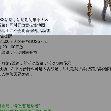
SS活动，活动期间每个大区
线路）同时开放竞技场地图，
外地图并不会刷新怪物,活动线
公告提醒
21:00全大区开放BOSS活动
20：00开放
九线路，活动时间开放
开放第9线路，即活动线路，活动期间显示，
技场，左下方步行即可进入古战场，活动期间 活动线路活动地图 
加入掉落天界之钢，
布局，请使用“暗杀者”