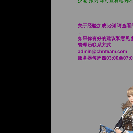
技能“探测”即可查看地图
关于经验加成比例 请查
，
如果你有好的建议和意见
管理员联系方式
admin@chnteam.com
服务器每周四03:00至07