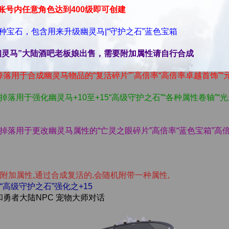
”账号内任意角色达到400级即可创建
各种宝石，包含用来升级幽灵马|“守护之石”蓝色宝箱
“幽灵马”大陆酒吧老板娘出售，需要附加属性请自行合成
”掉落用于合成幽灵马物品的“复活碎片”"高倍率“高倍率卓越首饰”“
”掉落用于强化幽灵马+10至+15“高级守护之石”“各种属性卷轴”“
3”掉落用于更改幽灵马属性的“亡灵之眼碎片”高倍率“蓝色宝箱”高倍
无附加属性,通过合成复活的,会随机附带一种属性,
“高级守护之石”强化之+15
勇者大陆NPC 宠物大师对话