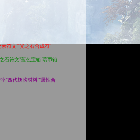
元素符文”“光之石合成符”
光之石符文”蓝色宝箱 瑞币箱
率“四代翅膀材料”“属性合