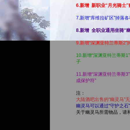
6.新增 新职业“月光骑士
7.新增“库维拉矿区”掉落
8.新增 全职业通用坐骑
9.新增“深渊亚特兰蒂斯2
10.新增“深渊亚特兰蒂斯1
子
11.新增“深渊亚特兰蒂斯
成保护符”
注：
大陆酒吧出售的“幽灵马”
幽灵马可以通过“守护之石”
关于幽灵马所需物品，请和