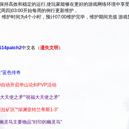
持高效和稳定的运行,使玩家能够在更好的游戏网络环境中享
日(周四)03:00开始每周的例行更新维护，
维护时间为4个小时，预计07:00维护完毕，维护期间充值 游戏
：
S14patch2
中文名（
遗失文明
）
装“蓝色传奇
00自动开启华山论剑PVP活动
“大天使之矛”“祝福大天使之矛”
维拉矿区”“深渊亚特兰蒂斯1-3”
活幽灵马主要物品“封印的幽灵马”