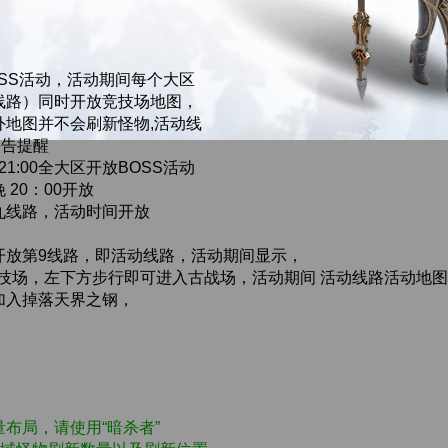
SS活动，活动期间每个大区
线路）同时开放竞技场地图，
外地图并不会刷新怪物,活动线
公告提醒
21:00全大区开放BOSS活动
20：00开放
九线路，活动时间开放
开放第9线路，即活动线路，活动期间显示，
技场，左下方步行即可进入古战场，活动期间 活动线路活动地图 
加入掉落天界之钢，
布局，请使用“暗杀者”