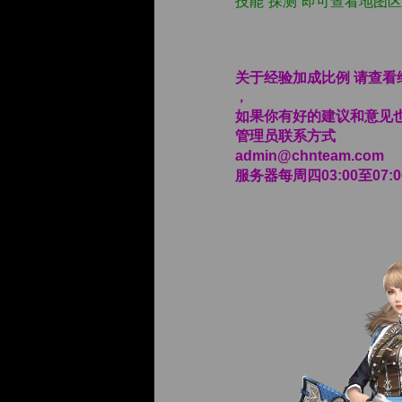
技能“探测”即可查看地图
关于经验加成比例 请查
，
如果你有好的建议和意见
管理员联系方式
admin@chnteam.com
服务器每周四03:00至07