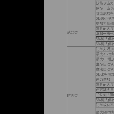
技能攻击力
致命一击伤
攻击成功率
SD减少率
增加力量/
道具耐久度
武器类
卓越一击伤
5%魔法值
5%魔法值
防御力增加
最大AG增
最大HP增
生命自动恢
魔法自动恢
SD比率增
体力增加
道具耐久度
伤害减少量
10%魔法
防具类
5%魔法值
防御成功率
最大MP增