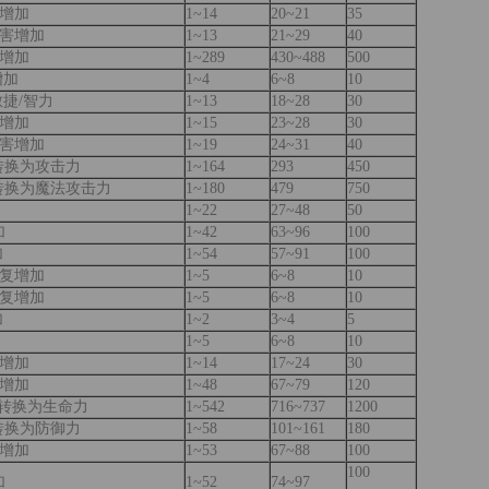
增加
1~14
20~21
35
害增加
1~13
21~29
40
增加
1~289
430~488
500
增加
1~4
6~8
10
敏捷/智力
1~13
18~28
30
增加
1~15
23~28
30
害增加
1~19
24~31
40
转换为攻击力
1~164
293
450
转换为魔法攻击力
1~180
479
750
1~22
27~48
50
加
1~42
63~96
100
加
1~54
57~91
100
复增加
1~5
6~8
10
复增加
1~5
6~8
10
加
1~2
3~4
5
1~5
6~8
10
增加
1~14
17~24
30
增加
1~48
67~79
120
值转换为生命力
1~542
716~737
1200
转换为防御力
1~58
101~161
180
增加
1~53
67~88
100
100
加
1~52
74~97