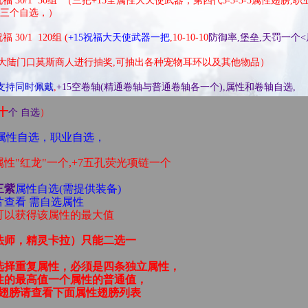
福 30/1 30组 （三把+15全属性大天使武器，第四代5-3-3-3属性翅膀,
物三个自选，）
30/1 120组 (
+15祝福大天使武器一把
,10-10-10
防御率,堡垒,天罚一个
者大陆门口莫斯商人进行抽奖,可抽出各种宠物耳环以及其他物品）
,支持同时佩戴
,
+15空卷轴(精通卷轴与普通卷轴各一个),属性和卷轴自选,
十
个 自选
）
个 属性自选，职业自选，
属性"红龙"一个,+7五孔荧光项链一个
三紫
属性自选(需提供装备)
查看 需自选属性
可以获得该属性的最大值
法师，精灵卡拉）只能二选一
选择重复属性，必须是四条独立属性，
性的最高值一个属性的普通值，
 选择翅膀请查看下面属性翅膀列表