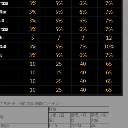
防具两种，都以数值的颜色区分大小
数值
白色（普
蓝色（良
紫色（最
类
通）
好）
大值）
力增加
1~19
22~34
40