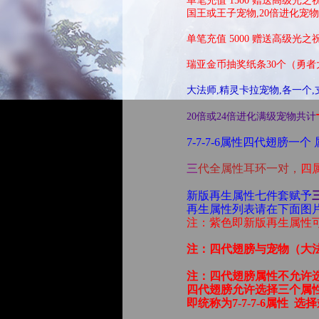
单笔充值 1500 赠送高级光之祝
国王或王子宠物,20倍进化宠
单笔充值 5000 赠送高级光之祝福 
瑞亚金币抽奖纸条30个（勇
大法师,精灵卡拉宠物,各一个
20倍或24倍进化满级宠物共计
7-7-7-6属性四代翅膀一
三
代全属性耳环一对，
四
新版再生属性七件套赋予
再生属性列表请在下面图片
注：紫色即新版再生属性
注：四代翅膀与宠物（大
注：四代翅膀属性不允许
四代翅膀允许选择三个属
即统称为7-7-7-6属性