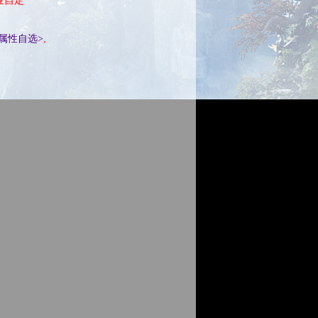
职业自定
<属性自选>
,